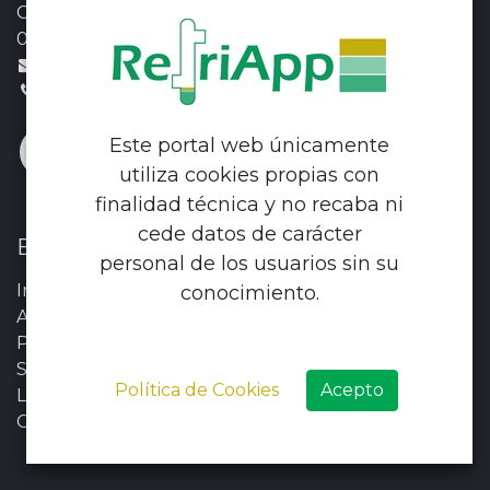
Calle Sierra Alhamilla, 47 Pol. Ind. La Juaida
04240 Viator, Almería
info@refriapp.es
+34 950 30 44 79
Este portal web únicamente
utiliza cookies propias con
finalidad técnica y no recaba ni
cede datos de carácter
Enlaces de interés
personal de los usuarios sin su
Inicio
conocimiento.
Acerca de
Productos
Servicios
Política de Cookies
Acepto
Legal
Contáctenos